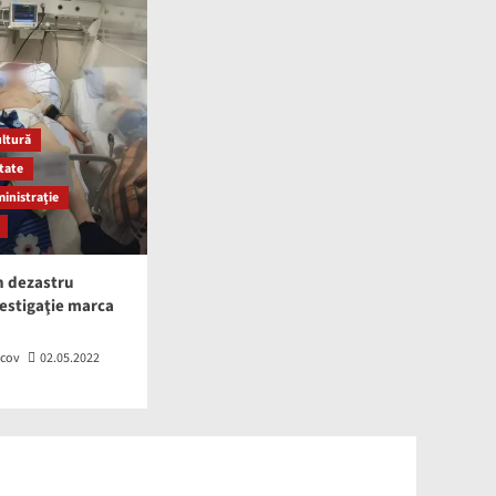
Inestigaţie marca
5
Recorder
Educaţie şi Cultură
Gara Bascov, o bijuterie
ascunsă lângă Pitești, o
capodoperă uitată a
ultură
arhitecturii feroviare
1
tate
românești!
ministraţie
Educaţie şi Cultură
Încă un Proiect ADMIS
pentru comuna Bascov cu
n dezastru
finanțare externă prin
2
nestigaţie marca
PNRR
Educaţie şi Cultură
scov
02.05.2022
Social şi Civic
Casa de cultură „Adriana
Trandafir”, Bașcov, Argeș
3
(Muntenia)
Educaţie şi Cultură