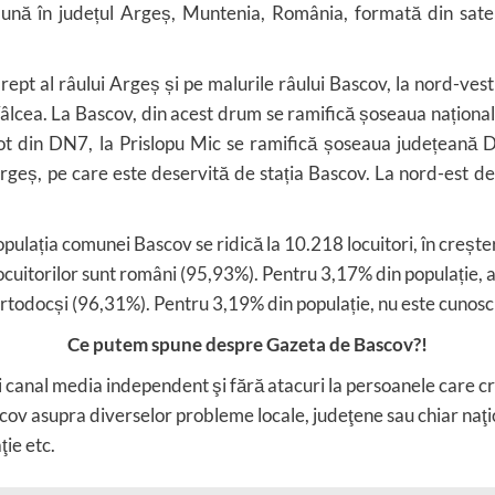
omună în județul Argeș, Muntenia, România, formată din sate
drept al râului Argeș și pe malurile râului Bascov, la nord-ves
âlcea. La Bascov, din acest drum se ramifică șoseaua naționa
Tot din DN7, la Prislopu Mic se ramifică șoseaua județeană 
rgeș, pe care este deservită de stația Bascov. La nord-est d
ulația comunei Bascov se ridică la 10.218 locuitori, în creșt
locuitorilor sunt români (95,93%). Pentru 3,17% din populație,
 ortodocși (96,31%). Pentru 3,19% din populație, nu este cunos
Ce putem spune despre Gazeta de Bascov?!
ui canal media independent şi fără atacuri la persoanele care c
ov asupra diverselor probleme locale, judeţene sau chiar naţion
ţie etc.