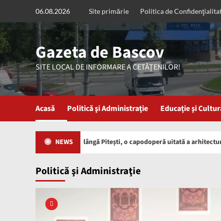
Skip
06.08.2026
Site primărie
Politica de Confidenţialita
to
content
Gazeta de Bascov
SITE LOCAL DE INFORMARE A CETĂŢENILOR!
Acasă
Politică şi Administraţie
Educaţie şi Cultur
 bijuterie ascunsă lângă Pitești, o capodoperă uitată a arhitecturii ferov
NEWS
Politică şi Administraţie