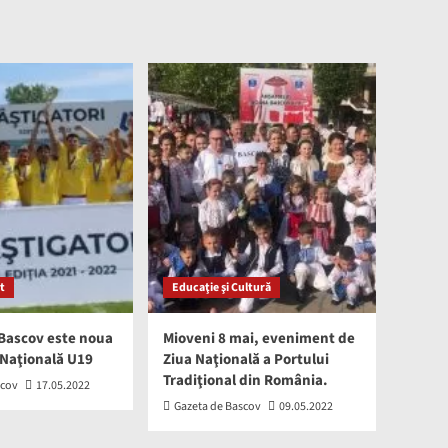
t
Educaţie şi Cultură
Bascov este noua
Mioveni 8 mai, eveniment de
Naţională U19
Ziua Naţională a Portului
Tradiţional din România.
scov
17.05.2022
Gazeta de Bascov
09.05.2022