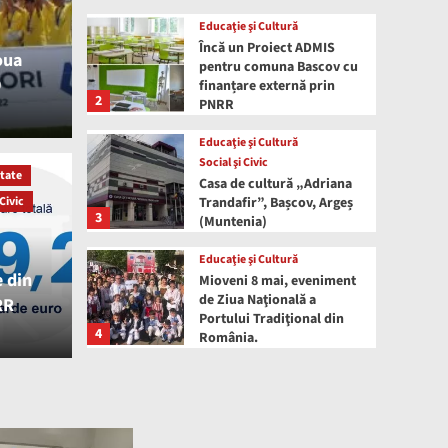
Educaţie şi Cultură
Încă un Proiect ADMIS
oua
pentru comuna Bascov cu
9
finanțare externă prin
2
PNRR
te
Politică şi Administraţie
Social şi Civic
Educaţie şi Cultură
Social şi Civic
tate
Casa de cultură „Adriana
e suntem pe ultimele
 Civic
Trandafir”, Bașcov, Argeș
Educaţie şi
3
(Muntenia)
ere din totalul
Așa 
Educaţie şi Cultură
e din
n PNRR
ines
Mioveni 8 mai, eveniment
de Ziua Naţională a
RR
Portului Tradiţional din
4
Gazeta de B
România.
Educaţie şi Cultură
Politică şi Administraţie
Social şi Civic
Clanul Marelui Alb, o