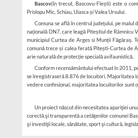
Bascov
(în trecut, Bascovu-Flești) este o c
Prislopu Mic, Schiau, Uiasca și Valea Ursului.
Comuna se află în centrul județului, pe malul 
națională DN7, care leagă Piteștiul de Râmnicu V
municipiul Curtea de Arges si Munții Făgăraș. 
comună trece și calea ferată Pitești-Curtea de A
arie naturală de protecție specială avifaunistică.
Conform recensământului efectuat în 2011, pop
se înregistraseră 8.876 de locuitori. Majoritatea 
vedere confesional, majoritatea locuitorilor sunt
Un proiect născut din necesitatea apariţiei un
corectă şi transparentă a cetăţenilor comunei Basc
şi investiţii locale, sănătate, sport şi cultură, legisla