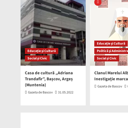
Educaţie şi Cultură
Educaţie şi Cultură
Politică şi Administr
Social şi Civic
Social şi Civic
Casa de cultură „Adriana
Clanul Marelui Alb
Trandafir”, Bașcov, Argeș
Inestigaţie marc
(Muntenia)
Gazeta de Bascov
Gazeta de Bascov
31.05.2022