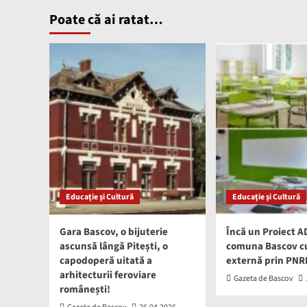
Poate că ai ratat…
Educaţie şi Cultură
Educaţie şi Cultură
Gara Bascov, o bijuterie
Încă un Proiect 
ascunsă lângă Pitești, o
comuna Bascov cu
capodoperă uitată a
externă prin PNR
arhitecturii feroviare
Gazeta de Bascov
românești!