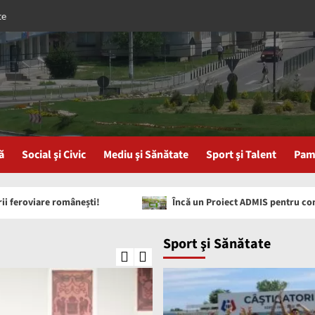
te
ă
Social şi Civic
Mediu şi Sănătate
Sport şi Talent
Pam
iare românești!
Încă un Proiect ADMIS pentru comuna Basc
Sport şi Sănătate