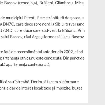
Mioveni 8 mai, eveniment
le Bascov (reședința), Brăileni, Glâmbocu, Mica,
de Ziua Naţională a
Portului Tradiţional din
4
România.
t de municipiul Pitești. Este străbătută de șoseaua
lă DN7C, care duce spre nord la Sibiu, traversand
Educaţie şi Cultură
Politică şi Administraţie
DJ704D, care duce spre sud-vest la Băbana. Prin
Social şi Civic
e satul Bascov, râul Argeș formează Lacul Bascov,
Clanul Marelui Alb, o
Inestigaţie marca
5
Recorder
ere față de recensământul anterior din 2002, când
 apartenența etnică nu este cunoscută. Din punct de
cută apartenența confesională.
ritică sau întreabă. Dorim să facem o informare
ale dar de interes local: taxe şi impozite, buget