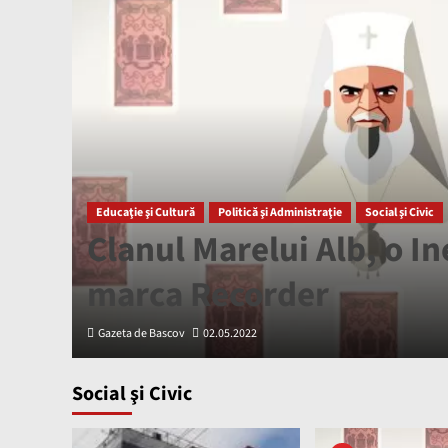
Educaţie şi Cultură
Politică şi Administraţie
Social şi Civic
Clanul Marelui Alb, o In
marca Recorder
Gazeta de Bascov
02.05.2022
Social şi Civic