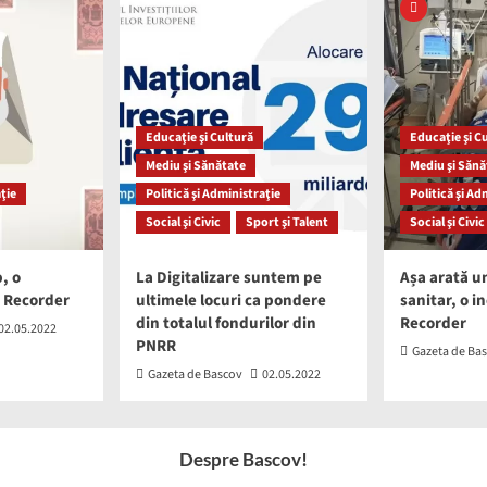
Educaţie şi Cultură
Educaţie şi C
Mediu şi Sănătate
Mediu şi Sănă
aţie
Politică şi Administraţie
Politică şi Ad
Social şi Civic
Sport şi Talent
Social şi Civic
, o
La Digitalizare suntem pe
Așa arată u
a Recorder
ultimele locuri ca pondere
sanitar, o i
din totalul fondurilor din
Recorder
02.05.2022
PNRR
Gazeta de Ba
Gazeta de Bascov
02.05.2022
Despre Bascov!