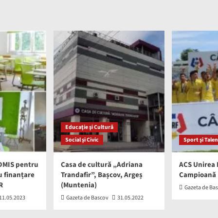
Educaţie şi Cultură
Social şi Civic
Sport şi Talen
ADMIS pentru
Casa de cultură „Adriana
ACS Unirea 
 finanțare
Trandafir”, Bașcov, Argeș
Campioană 
R
(Muntenia)
Gazeta de Ba
11.05.2023
Gazeta de Bascov
31.05.2022